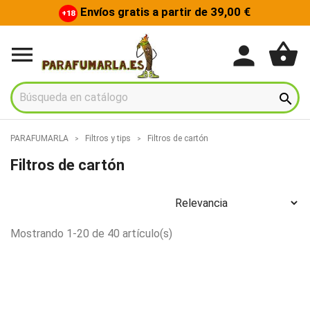
Envíos gratis a partir de 39,00 €
+18
shopping_basket
person


PARAFUMARLA
Filtros y tips
Filtros de cartón
Filtros de cartón
Mostrando 1-20 de 40 artículo(s)