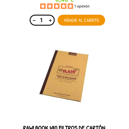
1 opinión
AÑADIR AL CARRITO
RAWLBOOK 480 FILTROS DE CARTÓN.