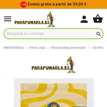
Envíos gratis a partir de 39,00 €
+18
shopping_basket
person


PARAFUMARLA
Filtros y tips
Filtros Bulldog Amsterdam
120 Filtros