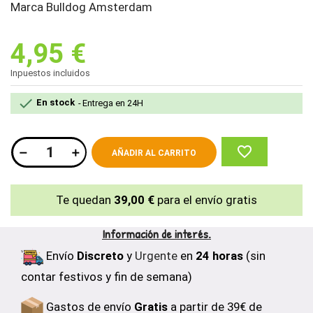
Marca Bulldog Amsterdam
4,95 €
Inpuestos incluidos

En stock
Entrega en 24H
favorite_border
AÑADIR AL CARRITO
Te quedan
39,00 €
para el envío gratis
Información de interés.
Envío
Discreto
y
Urgente
en
24 horas
(sin
contar festivos y fin de semana)
Gastos de envío
Gratis
a partir de 39€ de