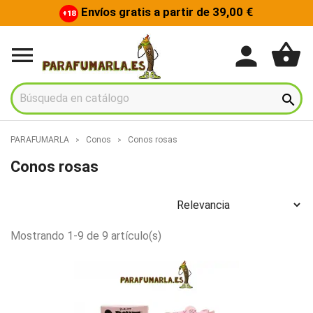
Envíos gratis a partir de 39,00 €
+18
shopping_basket
person


PARAFUMARLA
Conos
Conos rosas
Conos rosas
Mostrando 1-9 de 9 artículo(s)