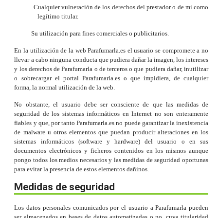
Cualquier vulneraci
ó
n de los derechos del prestador o de mi como
leg
í
timo titular.
Su utilizaci
ó
n para fines comerciales o publicitarios.
En la utilización de la web Parafumarla.es el usuario se compromete a no
llevar a cabo ninguna conducta que pudiera dañar la imagen, los intereses
y los derechos de Parafumarla o de terceros o que pudiera dañar, inutilizar
o sobrecargar el portal Parafumarla.es o que impidiera, de cualquier
forma, la normal utilización de la web.
No obstante, el usuario debe ser consciente de que las medidas de
seguridad de los sistemas informáticos en Internet no son enteramente
fiables y que, por tanto Parafumarla.es no puede garantizar la inexistencia
de malware u otros elementos que puedan producir alteraciones en los
sistemas informáticos (software y hardware) del usuario o en sus
documentos electrónicos y ficheros contenidos en los mismos aunque
pongo todos los medios necesarios y las medidas de seguridad oportunas
para evitar la presencia de estos elementos dañinos.
Medidas de seguridad
Los datos personales comunicados por el usuario a Parafumarla pueden
ser almacenados en bases de datos automatizadas o no, cuya titularidad