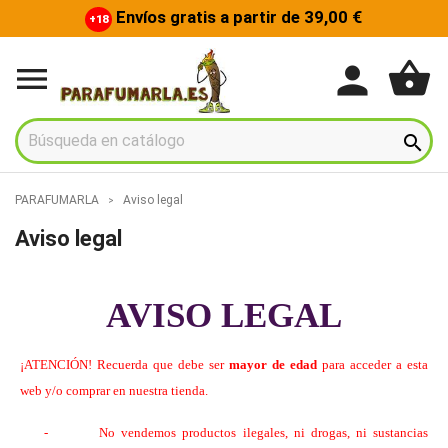
Envíos gratis a partir de 39,00 €
+18
shopping_basket
person


PARAFUMARLA
Aviso legal
Aviso legal
AVISO LEGAL
¡ATENCIÓN! Recuerda que debe ser
mayor de edad
para acceder a esta
web y/o comprar en nuestra tienda.
-
No vendemos productos ilegales, ni drogas, ni sustancias