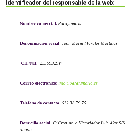
Identificador del
responsable de la web:
Nombre comercial
:
Parafumarla
Denominación social
:
Juan María Morales Martínez
CIF/NIF
:
23309329W
Correo electrónico
:
info@parafumarla.es
Teléfono de contacto
:
622 38 79 75
Domicilio social
:
C/ Cronista e Historiador Luis díaz S/N
30880.