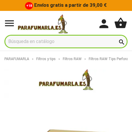
Envíos gratis a partir de 39,00 €
+18
shopping_basket
person


PARAFUMARLA
Filtros y tips
Filtros RAW
Filtros RAW Tips Perforad