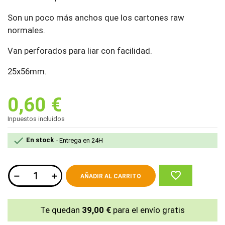
Son un poco más anchos que los cartones raw
normales.
Van perforados para liar con facilidad.
25x56mm.
0,60 €
Inpuestos incluidos

En stock
Entrega en 24H
favorite_border
AÑADIR AL CARRITO
Te quedan
39,00 €
para el envío gratis