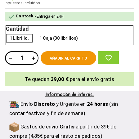
Inpuestos incluidos

En stock
Entrega en 24H
Cantidad
1 Librillo.
1 Caja (30 librillos)
favorite_border
AÑADIR AL CARRITO
Te quedan
39,00 €
para el envío gratis
Información de interés.
Envío
Discreto
y
Urgente
en
24 horas
(sin
contar festivos y fin de semana)
Gastos de envío
Gratis
a partir de 39€ de
compra (4,85€ para el resto de pedidos)