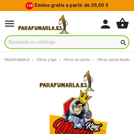
Envíos gratis a partir de 39,00 €
+18
shopping_basket
person


PARAFUMARLA
Filtros y tips
Filtros de cartón
Filtros cartón Monkey 