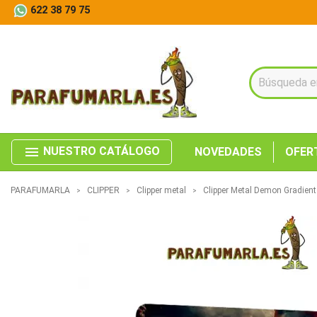
622 38 79 75
menu
NUESTRO CATÁLOGO
NOVEDADES
OFER
PARAFUMARLA
CLIPPER
Clipper metal
Clipper Metal Demon Gradient