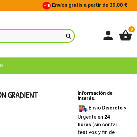
Envíos gratis a partir de 39,00 €
+18
0
person
shopping_basket

G
ON GRADIENT
Información de
interés.
Envío
Discreto
y
Urgente
en
24
horas
(sin contar
festivos y fin de