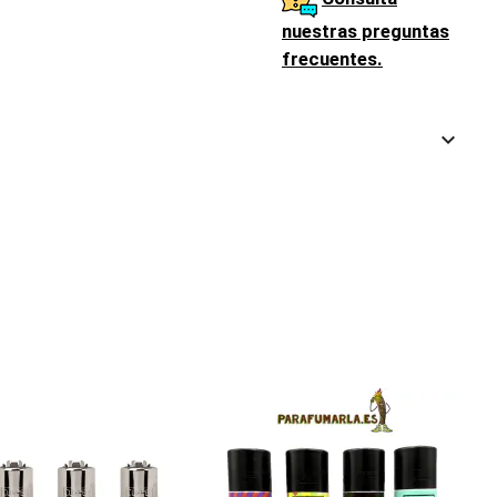
nuestras preguntas
frecuentes.
keyboard_arrow_down