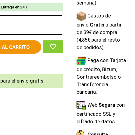
semana)
Entrega en 24H
Gastos de
envío
Gratis
a partir
de 39€ de compra
(4,85€ para el resto
favorite_border
 AL CARRITO
de pedidos)
Paga con Tarjeta
de crédito, Bizum,
Contrareembolso o
para el envío gratis
Transferencia
bancaria.
Web
Segura
con
certificado SSL y
cifrado de datos.
Consulta