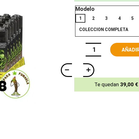
Modelo
1
2
3
4
5
COLECCION COMPLETA
AÑADIR
Te quedan
39,00 €