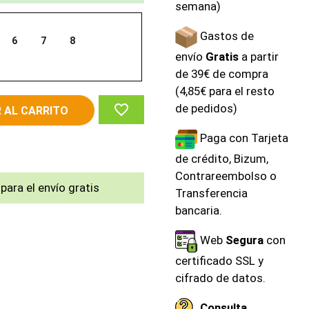
semana)
Gastos de
6
7
8
envío
Gratis
a partir
de 39€ de compra
(4,85€ para el resto
favorite_border
de pedidos)
 AL CARRITO
Paga con Tarjeta
de crédito, Bizum,
Contrareembolso o
para el envío gratis
Transferencia
bancaria.
Web
Segura
con
certificado SSL y
cifrado de datos.
Consulta