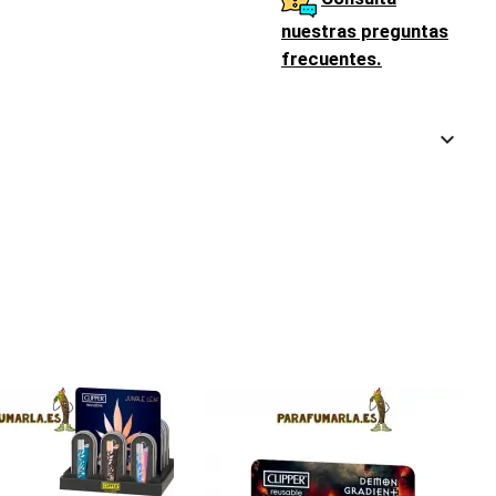
nuestras preguntas
frecuentes.
keyboard_arrow_down