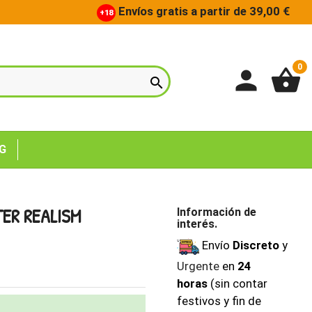
Envíos gratis a partir de 39,00 €
+18
0
person
shopping_basket

G
ER REALISM
Información de
interés.
Envío
Discreto
y
Urgente
en
24
horas
(sin contar
festivos y fin de