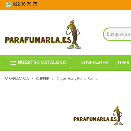
622 38 79 75
menu
NUESTRO CATÁLOGO
NOVEDADES
OFER
PARAFUMARLA
CLIPPER
Clipper Harry Potter Realism