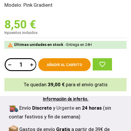
Modelo: Pink Gradient
8,50 €
Inpuestos incluidos

Últimas unidades en stock
Entrega en 24H
favorite_border
AÑADIR AL CARRITO
Te quedan
39,00 €
para el envío gratis
Información de interés.
Envío
Discreto
y
Urgente
en
24 horas
(sin
contar festivos y fin de semana)
Gastos de envío
Gratis
a partir de 39€ de