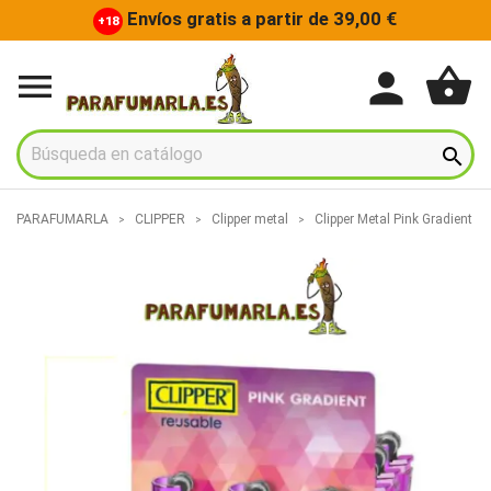
Envíos gratis a partir de 39,00 €
+18
shopping_basket
person


PARAFUMARLA
CLIPPER
Clipper metal
Clipper Metal Pink Gradient