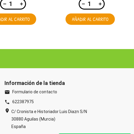
DIR AL CARRITO
AÑADIR AL CARRITO
Información de la tienda
Formulario de contacto
email
622387975
phone
location_on
C/ Cronista e Historiador Luis Diazn S/N
30880 Aguilas (Murcia)
España