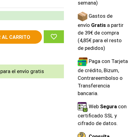
semana)
Gastos de
envío
Gratis
a partir
de 39€ de compra
favorite_border
 AL CARRITO
(4,85€ para el resto
de pedidos)
Paga con Tarjeta
de crédito, Bizum,
para el envío gratis
Contrareembolso o
Transferencia
bancaria.
Web
Segura
con
certificado SSL y
cifrado de datos.
Consulta