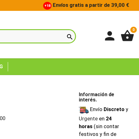
Envíos gratis a partir de 39,00 €
+18
0
person
shopping_basket

G
Información de
interés.
Envío
Discreto
y
00
Urgente
en
24
horas
(sin contar
festivos y fin de