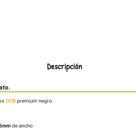
Descripción
ato.
dos
OCB
premium negro.
36mm
de ancho.