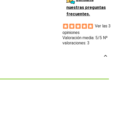
nuestras preguntas
frecuentes.
Ver las 3
opiniones
Valoración media:
5
/5 Nº
valoraciones:
3
keyboard_arrow_up