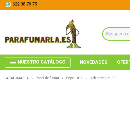
622 38 79 75
menu
NUESTRO CATÁLOGO
NOVEDADES
OFER
PARAFUMARLA
Papel de fumar
Papel OCB
Ocb premium 300