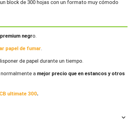
en un block de 300 hojas con un formato muy cómodo
B premium negr
o.
r papel de fumar
.
isponer de papel durante un tiempo.
, normalmente a
mejor precio que en estancos y otros
CB ultimate 300
.
keyboard_arrow_down