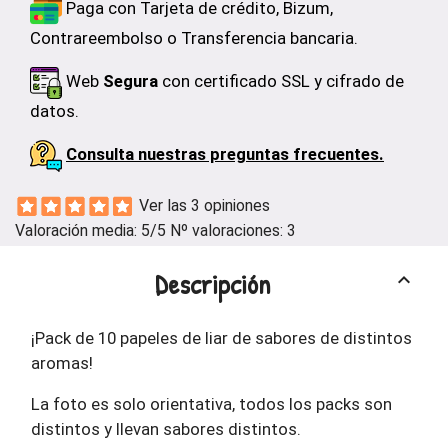
Paga con Tarjeta de crédito, Bizum,
Contrareembolso o Transferencia bancaria.
Web
Segura
con certificado SSL y cifrado de
datos.
Consulta nuestras preguntas frecuentes.
Ver las 3 opiniones
Valoración media:
5
/5 Nº valoraciones:
3
Descripción
keyboard_arrow_up
¡Pack de 10 papeles de liar de sabores de distintos
aromas!
La foto es solo orientativa, todos los packs son
distintos y llevan sabores distintos.