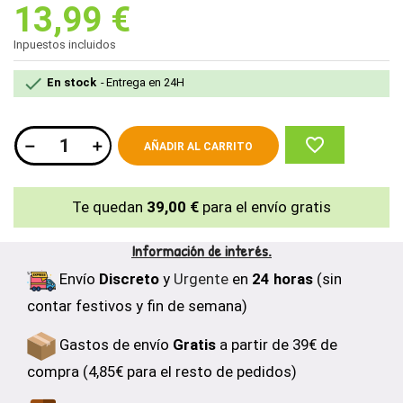
13,99 €
Inpuestos incluidos

En stock
Entrega en 24H
favorite_border
AÑADIR AL CARRITO
Te quedan
39,00 €
para el envío gratis
Información de interés.
Envío
Discreto
y
Urgente
en
24 horas
(sin
contar festivos y fin de semana)
Gastos de envío
Gratis
a partir de 39€ de
compra (4,85€ para el resto de pedidos)