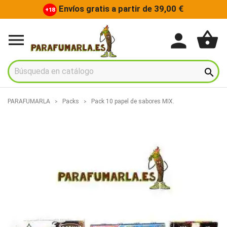
Envíos gratis a partir de 39,00 €
+18
shopping_basket
person


PARAFUMARLA
Packs
Pack 10 papel de sabores MIX.