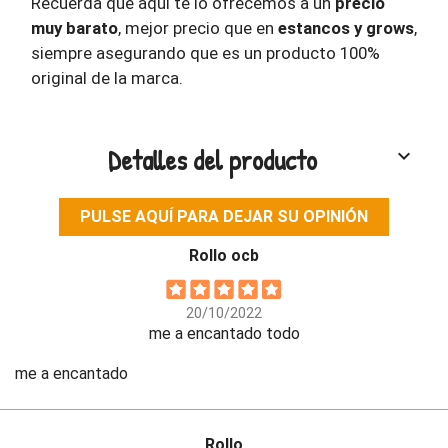
Recuerda que aquí te lo ofrecemos a un
precio
muy barato
, mejor precio que en
estancos y grows
,
siempre asegurando que es un producto 100%
original de la marca.
Detalles del producto
keyboard_arrow_down
PULSE AQUÍ PARA DEJAR SU OPINIÓN
Rollo ocb
20/10/2022
me a encantado todo
me a encantado
Rollo