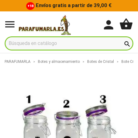
Envíos gratis a partir de 39,00 €
+18
shopping_basket
person


PARAFUMARLA
Botes y almacenamiento
Botes de Cristal
Bote Cris