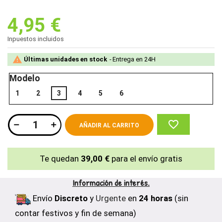
4,95 €
Inpuestos incluidos

Últimas unidades en stock
Entrega en 24H
Modelo
1
2
3
4
5
6
favorite_border
AÑADIR AL CARRITO
Te quedan
39,00 €
para el envío gratis
Información de interés.
Envío
Discreto
y
Urgente
en
24 horas
(sin
contar festivos y fin de semana)