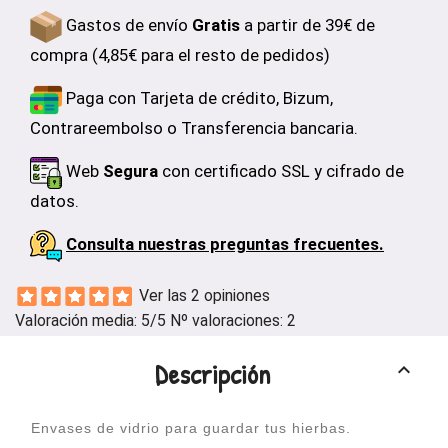
Gastos de envío
Gratis
a partir de 39€ de
compra (4,85€ para el resto de pedidos)
Paga con Tarjeta de crédito, Bizum,
Contrareembolso o Transferencia bancaria.
Web
Segura
con certificado SSL y cifrado de
datos.
Consulta nuestras preguntas frecuentes.
Ver las 2 opiniones
Valoración media:
5
/5 Nº valoraciones:
2
Descripción
keyboard_arrow_up
Envases de vidrio para guardar tus hierbas.