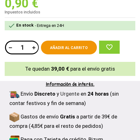
0,90 €
Inpuestos incluidos

En stock
Entrega en 24H
favorite_border
AÑADIR AL CARRITO
Te quedan
39,00 €
para el envío gratis
Información de interés.
Envío
Discreto
y
Urgente
en
24 horas
(sin
contar festivos y fin de semana)
Gastos de envío
Gratis
a partir de 39€ de
compra (4,85€ para el resto de pedidos)
Paga con Tarjeta de crédito, Bizum,