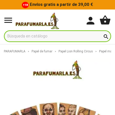
Envíos gratis a partir de 39,00 €
+18
shopping_basket
person


PARAFUMARLA
Papel de fumar
Papel Lion Rolling Circus
Papel marró