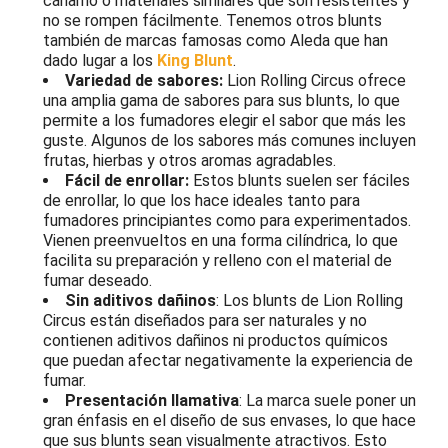
cáñamo o materiales similares que son resistentes y
no se rompen fácilmente. Tenemos otros blunts
también de marcas famosas como Aleda que han
dado lugar a los
King Blunt
.
Variedad de sabores:
Lion Rolling Circus ofrece
una amplia gama de sabores para sus blunts, lo que
permite a los fumadores elegir el sabor que más les
guste. Algunos de los sabores más comunes incluyen
frutas, hierbas y otros aromas agradables.
Fácil de enrollar:
Estos blunts suelen ser fáciles
de enrollar, lo que los hace ideales tanto para
fumadores principiantes como para experimentados.
Vienen preenvueltos en una forma cilíndrica, lo que
facilita su preparación y relleno con el material de
fumar deseado.
Sin aditivos dañinos
: Los blunts de Lion Rolling
Circus están diseñados para ser naturales y no
contienen aditivos dañinos ni productos químicos
que puedan afectar negativamente la experiencia de
fumar.
Presentación llamativa
: La marca suele poner un
gran énfasis en el diseño de sus envases, lo que hace
que sus blunts sean visualmente atractivos. Esto