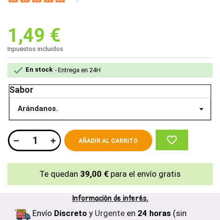
1,49 €
Inpuestos incluidos

En stock
Entrega en 24H
Sabor
favorite_border
AÑADIR AL CARRITO
Te quedan
39,00 €
para el envío gratis
Información de interés.
Envío
Discreto
y
Urgente
en
24 horas
(sin