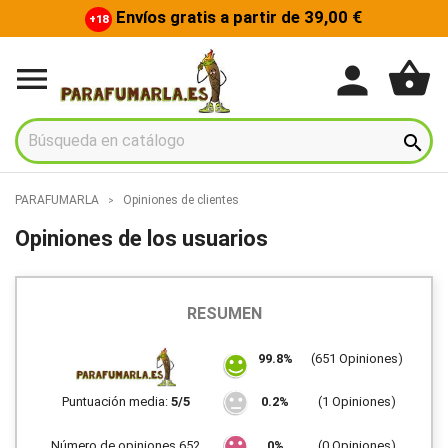
Envíos gratis a partir de 39,00 €
+18
shopping_basket
person


PARAFUMARLA
Opiniones de clientes
Opiniones de los usuarios
RESUMEN
99.8%
(651 Opiniones)
Puntuación media:
5/5
0.2%
(1 Opiniones)
Número de opiniones 652
0%
(0 Opiniones)