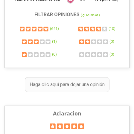
FILTRAR OPINIONES
(
Reiniciar )
sync
(641)
(10)
(1)
(0)
(0)
(0)
Haga clic aquí para dejar una opinión
Aclaracion