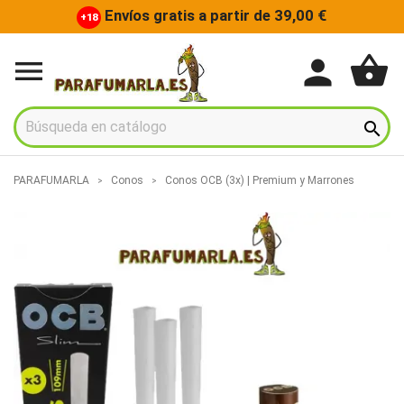
Envíos gratis a partir de 39,00 €
+18
shopping_basket
person


PARAFUMARLA
Conos
Conos OCB (3x) | Premium y Marrones