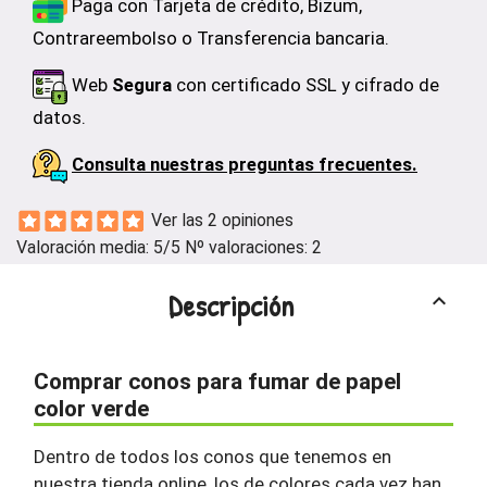
Paga con Tarjeta de crédito, Bizum,
Contrareembolso o Transferencia bancaria.
Web
Segura
con certificado SSL y cifrado de
datos.
Consulta nuestras preguntas frecuentes.
Ver las 2 opiniones
Valoración media:
5
/5 Nº valoraciones:
2
Descripción
keyboard_arrow_up
Comprar conos para fumar de papel
color verde
Dentro de todos los conos que tenemos en
nuestra tienda online, los de colores cada vez han