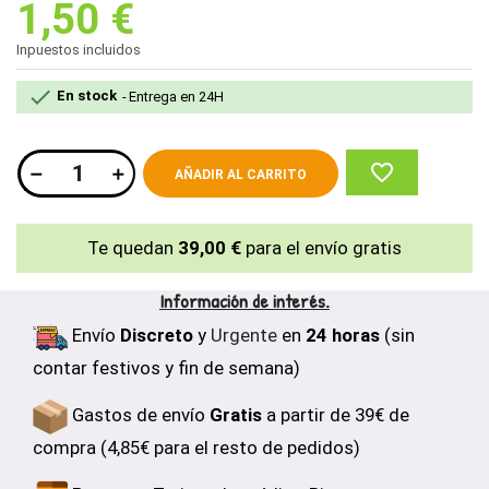
1,50 €
Inpuestos incluidos

En stock
Entrega en 24H
favorite_border
AÑADIR AL CARRITO
Te quedan
39,00 €
para el envío gratis
Información de interés.
Envío
Discreto
y
Urgente
en
24 horas
(sin
contar festivos y fin de semana)
Gastos de envío
Gratis
a partir de 39€ de
compra (4,85€ para el resto de pedidos)