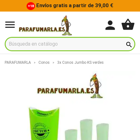
Envíos gratis a partir de 39,00 €
+18
shopping_basket
person


PARAFUMARLA
Conos
3x Conos Jumbo KS verdes