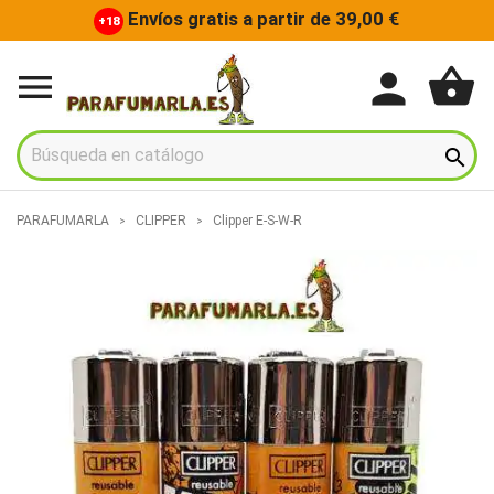
Envíos gratis a partir de 39,00 €
+18
shopping_basket
person


PARAFUMARLA
CLIPPER
Clipper E-S-W-R