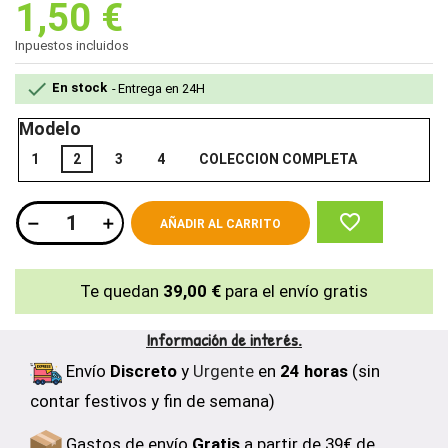
1,50 €
Inpuestos incluidos

En stock
Entrega en 24H
Modelo
1
2
3
4
COLECCION COMPLETA
favorite_border
AÑADIR AL CARRITO
Te quedan
39,00 €
para el envío gratis
Información de interés.
Envío
Discreto
y
Urgente
en
24 horas
(sin
contar festivos y fin de semana)
Gastos de envío
Gratis
a partir de 39€ de