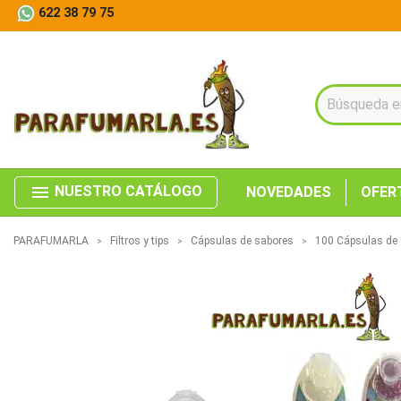
622 38 79 75
menu
NUESTRO CATÁLOGO
NOVEDADES
OFER
PARAFUMARLA
Filtros y tips
Cápsulas de sabores
100 Cápsulas de 