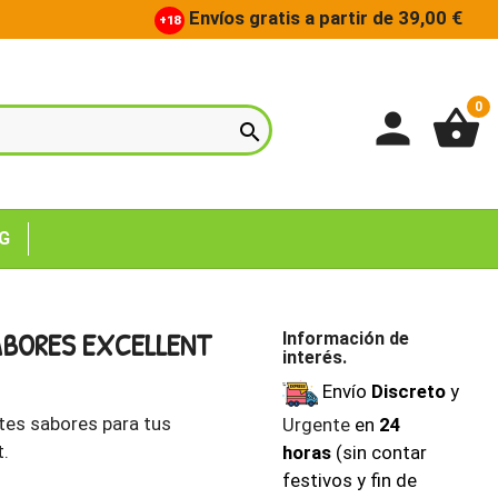
Envíos gratis a partir de 39,00 €
+18
0
person
shopping_basket

G
ABORES EXCELLENT
Información de
interés.
Envío
Discreto
y
tes sabores para tus
Urgente
en
24
t.
horas
(sin contar
festivos y fin de