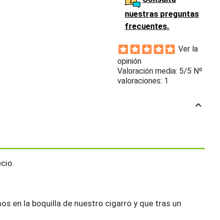
nuestras preguntas
frecuentes.
Ver la
opinión
Valoración media:
5
/5 Nº
valoraciones:
1
keyboard_arrow_up
cio.
s en la boquilla de nuestro cigarro y que tras un