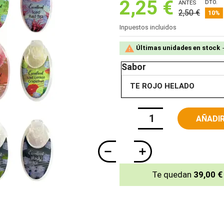
2,25 €
DTO.
ANTES
2,50 €
10%
Inpuestos incluidos

Últimas unidades en stock
Sabor
AÑADIR
Te quedan
39,00 €