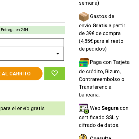
semana)
Gastos de
envío
Gratis
a partir
Entrega en 24H
de 39€ de compra
(4,85€ para el resto
de pedidos)
Paga con Tarjeta
de crédito, Bizum,
favorite_border
 AL CARRITO
Contrareembolso o
Transferencia
bancaria.
Web
Segura
con
para el envío gratis
certificado SSL y
cifrado de datos.
Consulta