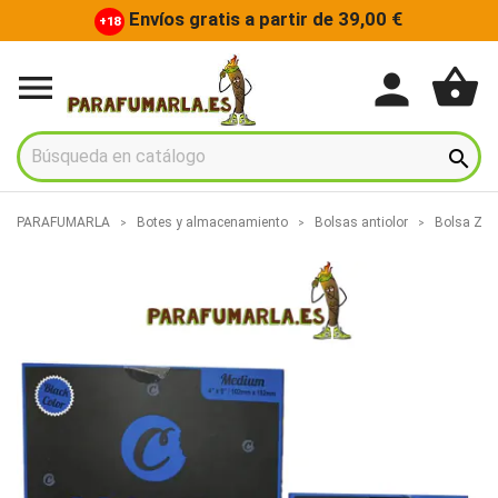
Envíos gratis a partir de 39,00 €
+18
shopping_basket
person


PARAFUMARLA
Botes y almacenamiento
Bolsas antiolor
Bolsa Zip 