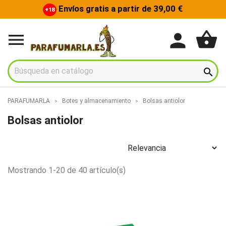
Envíos gratis a partir de 39,00 €
+18
shopping_basket
person


PARAFUMARLA
Botes y almacenamiento
Bolsas antiolor
Bolsas antiolor
Mostrando 1-20 de 40 artículo(s)