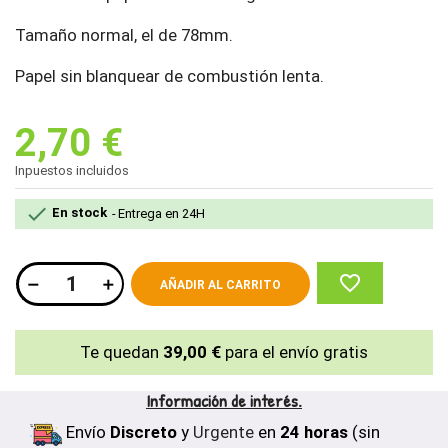
Tamaño normal, el de 78mm.
Papel sin blanquear de combustión lenta.
2,70 €
Inpuestos incluidos

En stock
Entrega en 24H
favorite_border
AÑADIR AL CARRITO
Te quedan
39,00 €
para el envío gratis
Información de interés.
Envío
Discreto
y
Urgente
en
24 horas
(sin