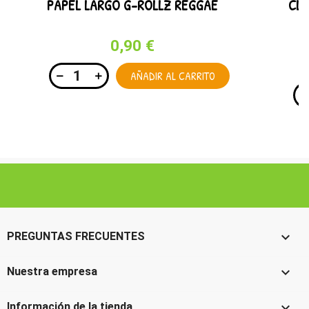
PAPEL LARGO G-ROLLZ REGGAE
CLI
0,90 €
AÑADIR AL CARRITO

PREGUNTAS FRECUENTES

Nuestra empresa

Información de la tienda