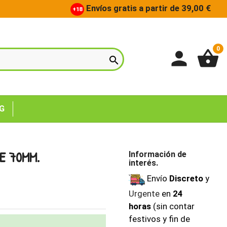
Envíos gratis a partir de 39,00 €
+18
0
person
shopping_basket

G
E 70MM.
Información de
interés.
Envío
Discreto
y
Urgente
en
24
horas
(sin contar
festivos y fin de