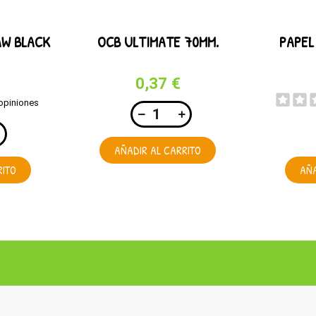
AW BLACK
OCB ULTIMATE 70MM.
PAPEL
0,37 €
opiniones
AÑADIR AL CARRITO
RITO
AÑA