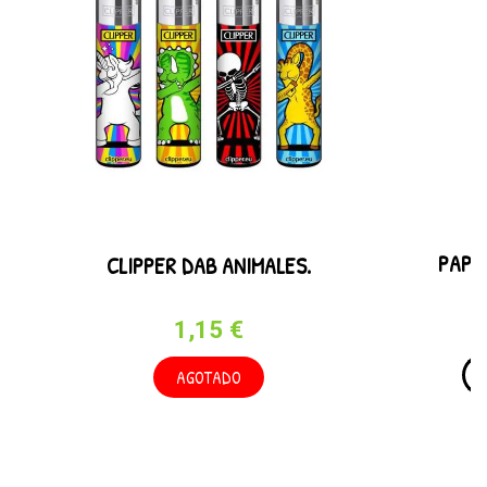
PAPE
CLIPPER DAB ANIMALES.
1,15 €
AGOTADO