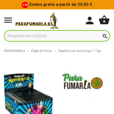
Envíos gratis a partir de 39,00 €
+18
shopping_basket
person


PARAFUMARLA
Papel de fumar
Papel De Liar Azul Largo + Tips