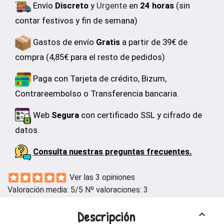
Envío
Discreto
y
Urgente
en
24 horas
(sin
contar festivos y fin de semana)
Gastos de envío
Gratis
a partir de 39€ de
compra (4,85€ para el resto de pedidos)
Paga con Tarjeta de crédito, Bizum,
Contrareembolso o Transferencia bancaria.
Web
Segura
con certificado SSL y cifrado de
datos.
Consulta nuestras preguntas frecuentes.
Ver las 3 opiniones
Valoración media:
5
/5 Nº valoraciones:
3
Descripción
keyboard_arrow_up