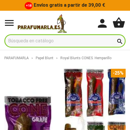
Envíos gratis a partir de 39,00 €
+18
shopping_basket
person


PARAFUMARLA
Papel Blunt
Royal Blunts CONES. Hemparillo
-25%