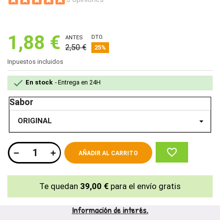
1,88 €
DTO.
ANTES
2,50 €
25%
Inpuestos incluidos

En stock
Entrega en 24H
Sabor
favorite_border
AÑADIR AL CARRITO
Te quedan
39,00 €
para el envío gratis
Información de interés.