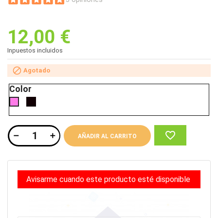
12,00 €
Inpuestos incluidos

Agotado
Color
Negro
Rosa
sólido
favorite_border
AÑADIR AL CARRITO
Avisarme cuando este producto esté disponible
Correo
electrónico: