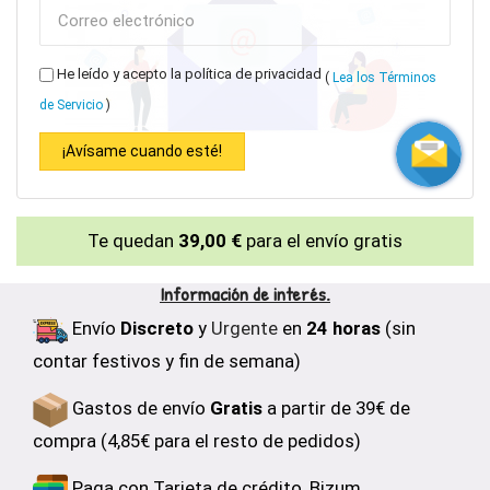
He leído y acepto la política de privacidad
(
Lea los Términos
de Servicio
)
¡Avísame cuando esté!
Te quedan
39,00 €
para el envío gratis
Información de interés.
Envío
Discreto
y
Urgente
en
24 horas
(sin
contar festivos y fin de semana)
Gastos de envío
Gratis
a partir de 39€ de
compra (4,85€ para el resto de pedidos)
Paga con Tarjeta de crédito, Bizum,