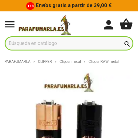
Envíos gratis a partir de 39,00 €
+18
shopping_basket
person


PARAFUMARLA
CLIPPER
Clipper metal
Clipper RAW metal