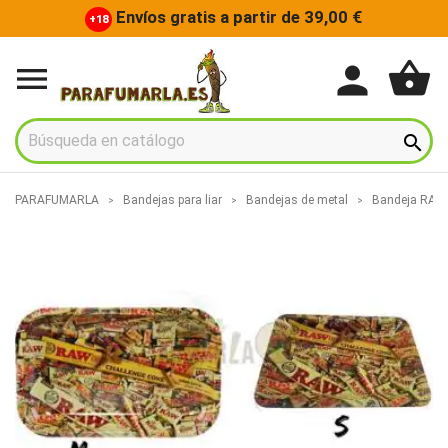
Envíos gratis a partir de 39,00 €
+18
shopping_basket
person


PARAFUMARLA
Bandejas para liar
Bandejas de metal
Bandeja RAW