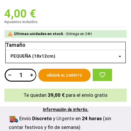
4,00 €
Inpuestos incluidos

Últimas unidades en stock
Entrega en 24H
Tamaño
favorite_border
AÑADIR AL CARRITO
Te quedan
39,00 €
para el envío gratis
Información de interés.
Envío
Discreto
y
Urgente
en
24 horas
(sin
contar festivos y fin de semana)