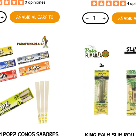
3 opiniones
4 op
AÑADIR AL CARRITO
AÑADIR A
M POPZ CONOS SABORES
KING PALM SLIM ROLLS