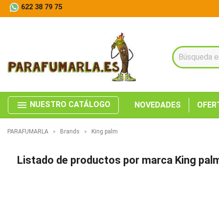
622 38 79 75
menu
NUESTRO CATÁLOGO
NOVEDADES
OFER
PARAFUMARLA
Brands
King palm
Listado de productos por marca King pal