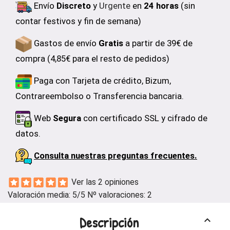
Envío
Discreto
y
Urgente
en
24 horas
(sin
contar festivos y fin de semana)
Gastos de envío
Gratis
a partir de 39€ de
compra (4,85€ para el resto de pedidos)
Paga con Tarjeta de crédito, Bizum,
Contrareembolso o Transferencia bancaria.
Web
Segura
con certificado SSL y cifrado de
datos.
Consulta nuestras preguntas frecuentes.
Ver las 2 opiniones
Valoración media:
5
/5 Nº valoraciones:
2
Descripción
keyboard_arrow_up