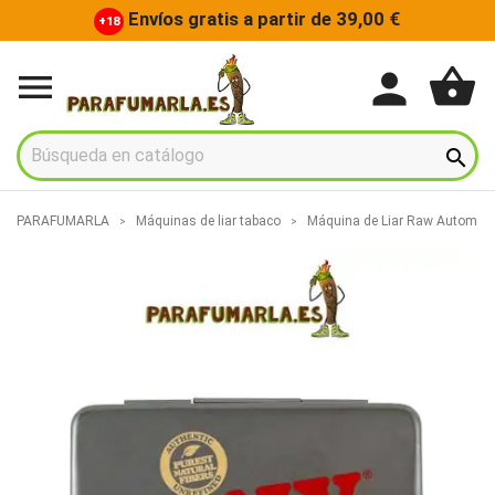
Envíos gratis a partir de 39,00 €
+18
shopping_basket
person


PARAFUMARLA
Máquinas de liar tabaco
Máquina de Liar Raw Automáti