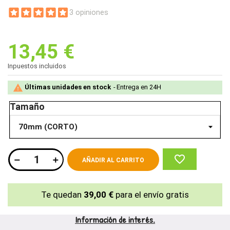
3 opiniones
13,45 €
Inpuestos incluidos

Últimas unidades en stock
Entrega en 24H
Tamaño
favorite_border
AÑADIR AL CARRITO
Te quedan
39,00 €
para el envío gratis
Información de interés.