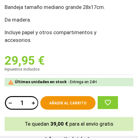
Bandeja tamaño mediano grande 28x17cm.
De madera.
Incluye papel y otros compartimentos y
accesorios.
29,95 €
Inpuestos incluidos

Últimas unidades en stock
Entrega en 24H
favorite_border
AÑADIR AL CARRITO
Te quedan
39,00 €
para el envío gratis