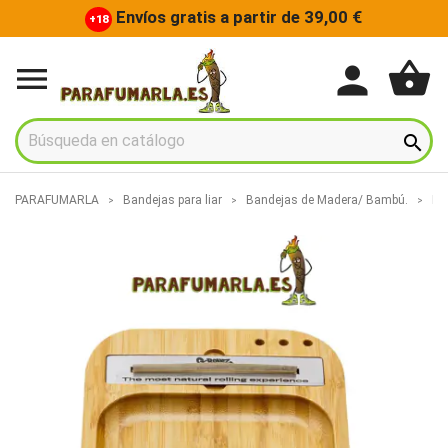
Envíos gratis a partir de 39,00 €
+18
shopping_basket
person


PARAFUMARLA
Bandejas para liar
Bandejas de Madera/ Bambú.
Ba