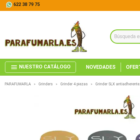
622 38 79 75
menu
NUESTRO CATÁLOGO
NOVEDADES
OFER
PARAFUMARLA
Grinders
Grinder 4 piezas
Grinder SLX antiadherent