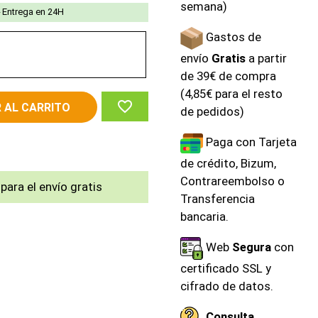
semana)
Entrega en 24H
Gastos de
envío
Gratis
a partir
o
de 39€ de compra
(4,85€ para el resto
favorite_border
 AL CARRITO
de pedidos)
Paga con Tarjeta
de crédito, Bizum,
Contrareembolso o
para el envío gratis
Transferencia
bancaria.
Web
Segura
con
certificado SSL y
cifrado de datos.
Consulta