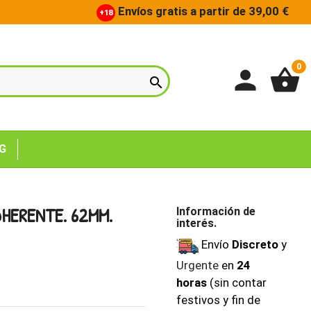
Envíos gratis a partir de 39,00 €
+18
0
person
shopping_basket

G
HERENTE. 62MM.
Información de
interés.
Envío
Discreto
y
Urgente
en
24
horas
(sin contar
festivos y fin de