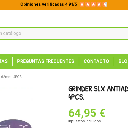
Opiniones verificadas 4.91/5
TAS
PREGUNTAS FRECUENTES
CONTACTO
BLO
e. 62mm. 4PCS.
GRINDER SLX ANTIAD
4PCS.
64,95 €
Inpuestos incluidos