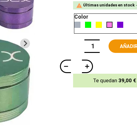

Últimas unidades en stock
Color
GRIS
Verde
Amarillo
Morad
Rosa
AÑADIR
Te quedan
39,00 €