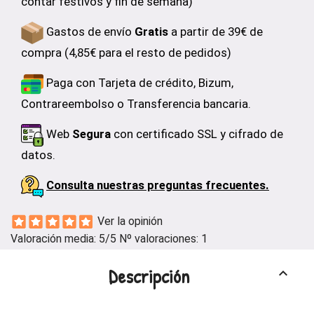
contar festivos y fin de semana)
Gastos de envío
Gratis
a partir de 39€ de
compra (4,85€ para el resto de pedidos)
Paga con Tarjeta de crédito, Bizum,
Contrareembolso o Transferencia bancaria.
Web
Segura
con certificado SSL y cifrado de
datos.
Consulta nuestras preguntas frecuentes.
Ver la opinión
Valoración media:
5
/5 Nº valoraciones:
1
Descripción
keyboard_arrow_up