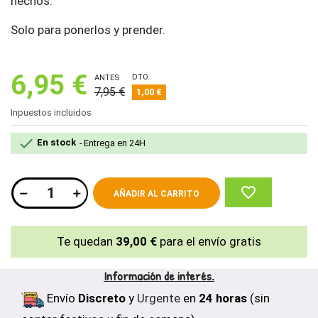
hechos.
Solo para ponerlos y prender.
6,95 €
DTO.
ANTES
7,95 €
1,00 €
Inpuestos incluidos

En stock
Entrega en 24H
favorite_border
AÑADIR AL CARRITO
Te quedan
39,00 €
para el envío gratis
Información de interés.
Envío
Discreto
y
Urgente
en
24 horas
(sin