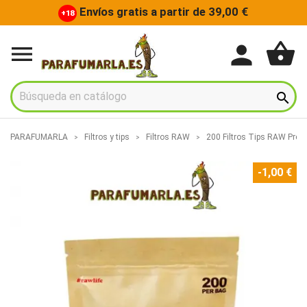
Envíos gratis a partir de 39,00 €
+18
shopping_basket
person


PARAFUMARLA
Filtros y tips
Filtros RAW
200 Filtros Tips RAW Pre R
-1,00 €