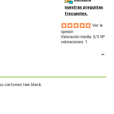
nuestras preguntas
frecuentes.
Ver la
opinión
Valoración media:
5
/5 Nº
valoraciones:
1
keyboard_arrow_up
su cartones raw black.