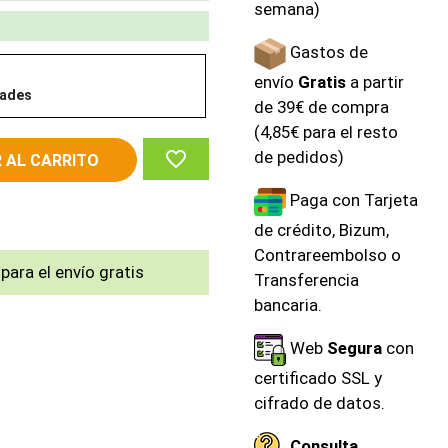
semana)
Gastos de
envío
Gratis
a partir
dades
de 39€ de compra
(4,85€ para el resto
favorite_border
de pedidos)
 AL CARRITO
Paga con Tarjeta
de crédito, Bizum,
Contrareembolso o
para el envío gratis
Transferencia
bancaria.
Web
Segura
con
certificado SSL y
cifrado de datos.
Consulta