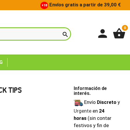
Envíos gratis a partir de 39,00 €
+18
0
person
shopping_basket

G
CK TIPS
Información de
interés.
Envío
Discreto
y
Urgente
en
24
horas
(sin contar
festivos y fin de