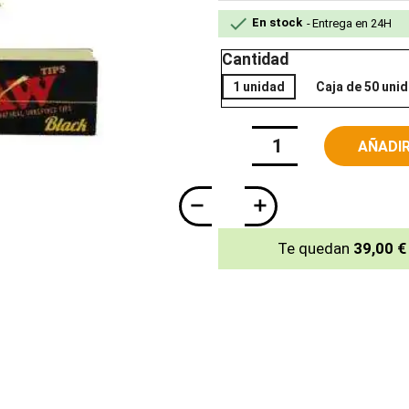

En stock
Entrega en 24H
Cantidad
1 unidad
Caja de 50 uni
AÑADIR
Te quedan
39,00 €