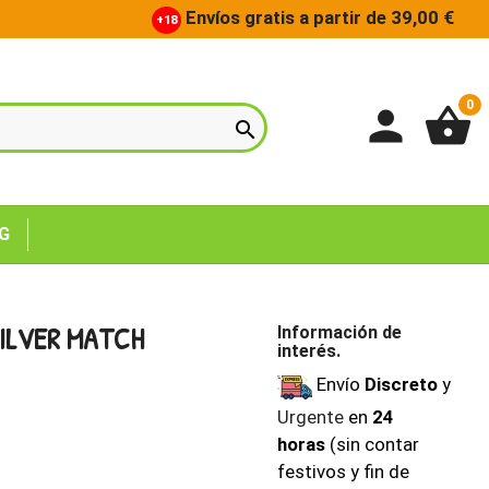
Envíos gratis a partir de 39,00 €
+18
0
person
shopping_basket

G
ILVER MATCH
Información de
interés.
Envío
Discreto
y
Urgente
en
24
horas
(sin contar
festivos y fin de