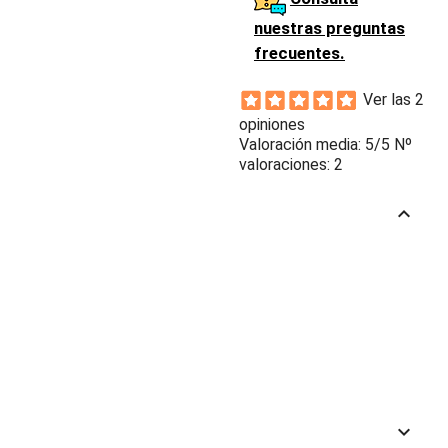
nuestras preguntas
frecuentes.
Ver las 2
opiniones
Valoración media:
5
/5 Nº
valoraciones:
2
keyboard_arrow_up
keyboard_arrow_down