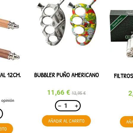
AL 12CM.
BUBBLER PUÑO AMERICANO
FILTROS
11,66 €
2
12,95 €
1 opinión
AÑADIR AL CARRITO
AÑA
RITO