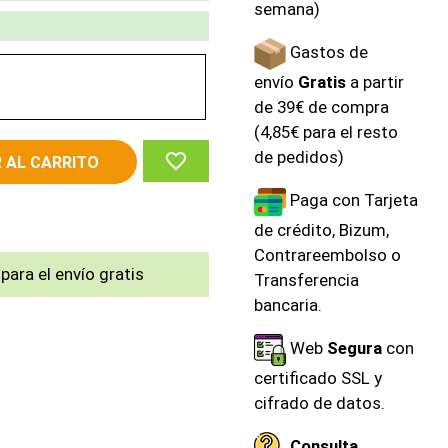
semana)
Gastos de
envío
Gratis
a partir
de 39€ de compra
(4,85€ para el resto
de pedidos)
favorite_border
 AL CARRITO
Paga con Tarjeta
de crédito, Bizum,
Contrareembolso o
para el envío gratis
Transferencia
bancaria.
Web
Segura
con
certificado SSL y
cifrado de datos.
Consulta