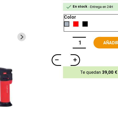

En stock
Entrega en 24H
Color
Rojo
Negro
GRIS
AÑADIR
Te quedan
39,00 €