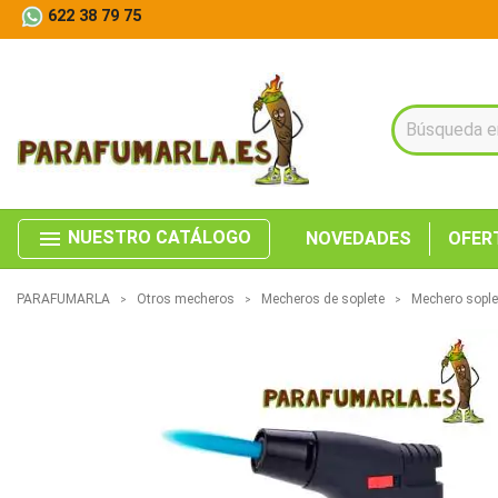
622 38 79 75
menu
NUESTRO CATÁLOGO
NOVEDADES
OFER
PARAFUMARLA
Otros mecheros
Mecheros de soplete
Mechero sople