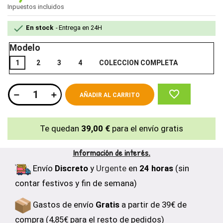
Inpuestos incluidos

En stock
Entrega en 24H
Modelo
1
2
3
4
COLECCION COMPLETA
favorite_border
AÑADIR AL CARRITO
Te quedan
39,00 €
para el envío gratis
Información de interés.
Envío
Discreto
y
Urgente
en
24 horas
(sin
contar festivos y fin de semana)
Gastos de envío
Gratis
a partir de 39€ de
compra (4,85€ para el resto de pedidos)