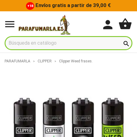
Envíos gratis a partir de 39,00 €
+18
shopping_basket
person


PARAFUMARLA
CLIPPER
Clipper Weed frases.