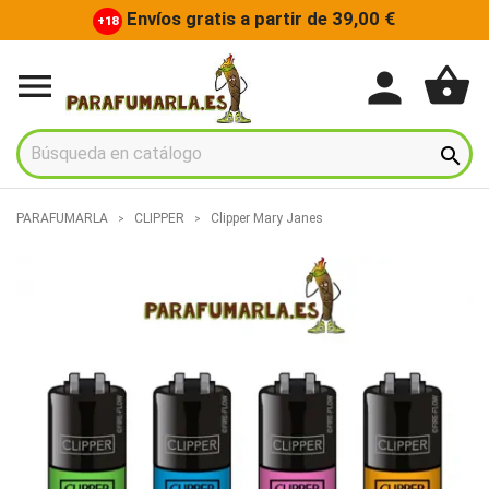
Envíos gratis a partir de 39,00 €
+18
shopping_basket
person


PARAFUMARLA
CLIPPER
Clipper Mary Janes