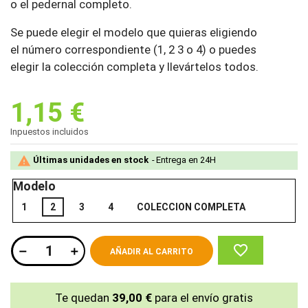
o el pedernal completo.
Se puede elegir el modelo que quieras eligiendo
el número correspondiente (1, 2 3 o 4) o puedes
elegir la colección completa y llevártelos todos.
1,15 €
Inpuestos incluidos

Últimas unidades en stock
Entrega en 24H
Modelo
1
2
3
4
COLECCION COMPLETA
favorite_border
AÑADIR AL CARRITO
Te quedan
39,00 €
para el envío gratis