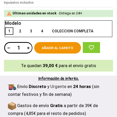
Inpuestos incluidos

Últimas unidades en stock
Entrega en 24H
Modelo
1
2
3
4
COLECCION COMPLETA
favorite_border
AÑADIR AL CARRITO
Te quedan
39,00 €
para el envío gratis
Información de interés.
Envío
Discreto
y
Urgente
en
24 horas
(sin
contar festivos y fin de semana)
Gastos de envío
Gratis
a partir de 39€ de
compra (4,85€ para el resto de pedidos)