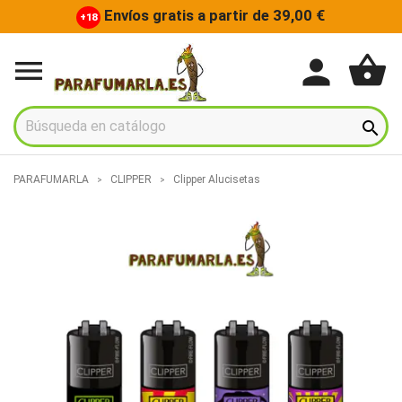
Envíos gratis a partir de 39,00 €
+18
shopping_basket
person


PARAFUMARLA
CLIPPER
Clipper Alucisetas