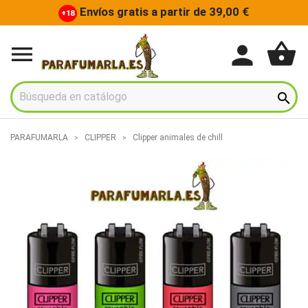
Envíos gratis a partir de 39,00 €
+18
shopping_basket
person


PARAFUMARLA
CLIPPER
Clipper animales de chill