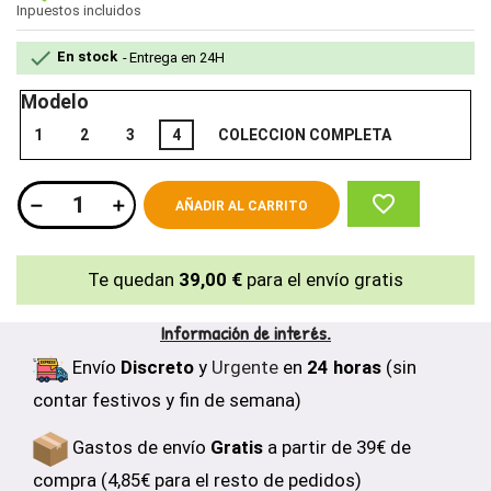
Inpuestos incluidos

En stock
Entrega en 24H
Modelo
1
2
3
4
COLECCION COMPLETA
favorite_border
AÑADIR AL CARRITO
Te quedan
39,00 €
para el envío gratis
Información de interés.
Envío
Discreto
y
Urgente
en
24 horas
(sin
contar festivos y fin de semana)
Gastos de envío
Gratis
a partir de 39€ de
compra (4,85€ para el resto de pedidos)