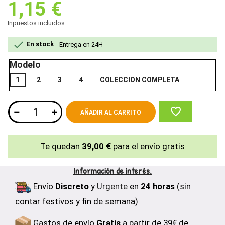
1,15 €
Inpuestos incluidos

En stock
Entrega en 24H
Modelo
1
2
3
4
COLECCION COMPLETA
favorite_border
AÑADIR AL CARRITO
Te quedan
39,00 €
para el envío gratis
Información de interés.
Envío
Discreto
y
Urgente
en
24 horas
(sin
contar festivos y fin de semana)
Gastos de envío
Gratis
a partir de 39€ de