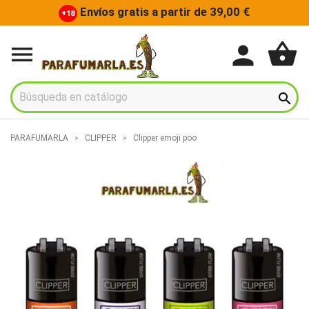
Envíos gratis a partir de 39,00 €
+18
shopping_basket
person


PARAFUMARLA
CLIPPER
Clipper emoji poo