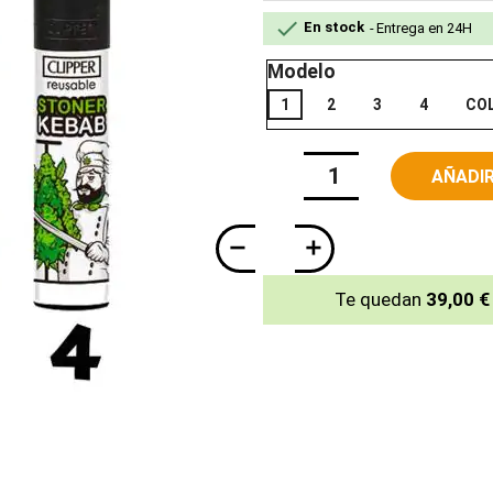

En stock
Entrega en 24H
Modelo
1
2
3
4
CO
AÑADIR
Te quedan
39,00 €