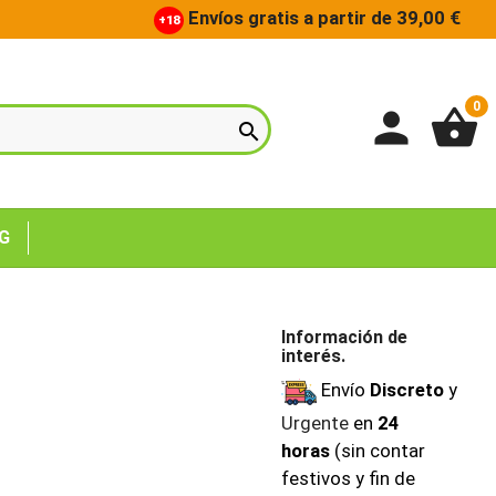
Envíos gratis a partir de 39,00 €
+18
0
person
shopping_basket

G
Información de
interés.
Envío
Discreto
y
Urgente
en
24
horas
(sin contar
festivos y fin de