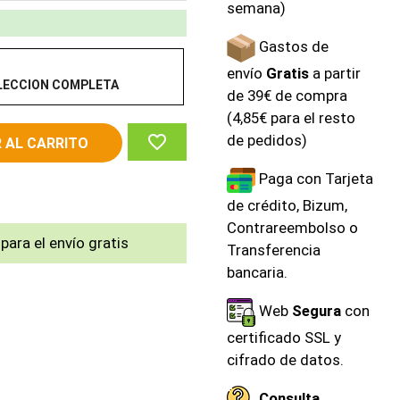
semana)
Gastos de
envío
Gratis
a partir
LECCION COMPLETA
de 39€ de compra
(4,85€ para el resto
favorite_border
de pedidos)
 AL CARRITO
Paga con Tarjeta
de crédito, Bizum,
Contrareembolso o
para el envío gratis
Transferencia
bancaria.
Web
Segura
con
certificado SSL y
cifrado de datos.
Consulta