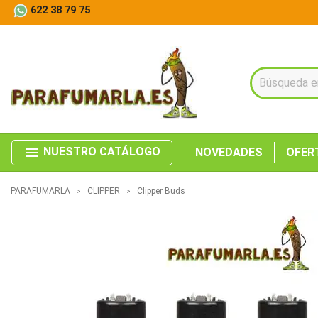
622 38 79 75
menu
NUESTRO CATÁLOGO
NOVEDADES
OFER
PARAFUMARLA
CLIPPER
Clipper Buds