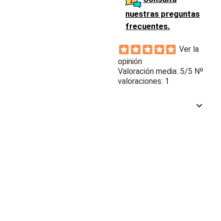
nuestras preguntas
frecuentes.
Ver la
opinión
Valoración media:
5
/5 Nº
valoraciones:
1
keyboard_arrow_down