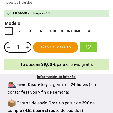
Inpuestos incluidos

En stock
Entrega en 24H
Modelo
1
2
3
4
COLECCION COMPLETA
favorite_border
AÑADIR AL CARRITO
Te quedan
39,00 €
para el envío gratis
Información de interés.
Envío
Discreto
y
Urgente
en
24 horas
(sin
contar festivos y fin de semana)
Gastos de envío
Gratis
a partir de 39€ de
compra (4,85€ para el resto de pedidos)