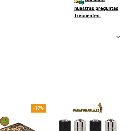
nuestras preguntas
frecuentes.
keyboard_arrow_down
-17%