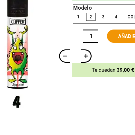
Modelo
1
2
3
4
CO
AÑADIR
Te quedan
39,00 €