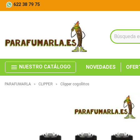
622 38 79 75
menu
NUESTRO CATÁLOGO
NOVEDADES
OFER
PARAFUMARLA
CLIPPER
Clipper cogollitos