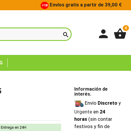
Envíos gratis a partir de 39,00 €
+18
0
person
shopping_basket

G
S
Información de
interés.
Envío
Discreto
y
Urgente
en
24
horas
(sin contar
festivos y fin de
Entrega en 24H