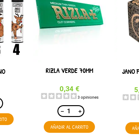
RIZLA VERDE 70MM
NO
JANO 
0,34 €
5
3 opiniones
RITO
AÑADIR AL CARRITO
AÑA