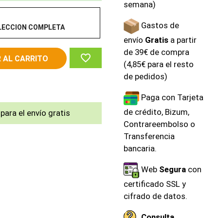
semana)
Gastos de
LECCION COMPLETA
envío
Gratis
a partir
de 39€ de compra
favorite_border
 AL CARRITO
(4,85€ para el resto
de pedidos)
Paga con Tarjeta
de crédito, Bizum,
para el envío gratis
Contrareembolso o
Transferencia
bancaria.
Web
Segura
con
certificado SSL y
cifrado de datos.
Consulta