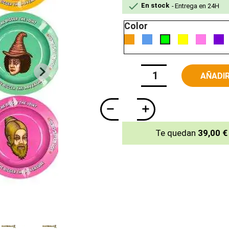

En stock
Entrega en 24H
Color
Naranja
Azul
Amarillo
Rosa
M
Verde
AÑADIR
Te quedan
39,00 €