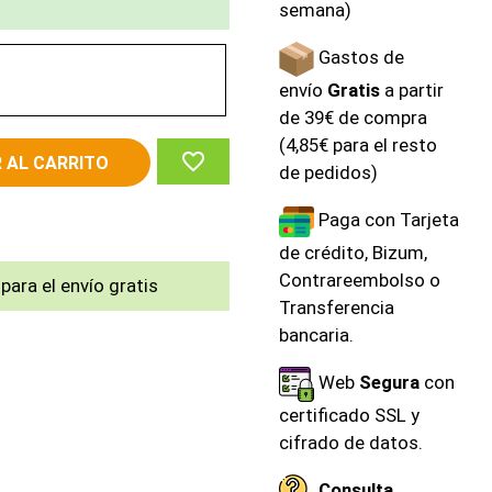
semana)
Gastos de
orado
envío
Gratis
a partir
de 39€ de compra
(4,85€ para el resto
favorite_border
 AL CARRITO
de pedidos)
Paga con Tarjeta
de crédito, Bizum,
Contrareembolso o
para el envío gratis
Transferencia
bancaria.
Web
Segura
con
certificado SSL y
cifrado de datos.
Consulta