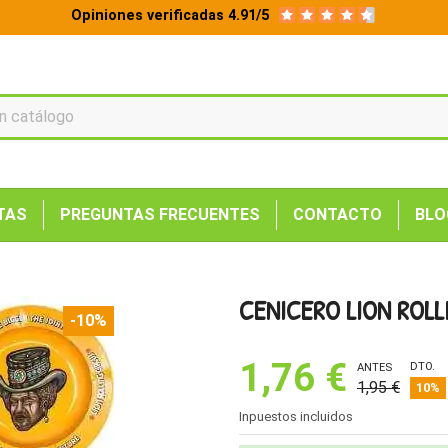
Opiniones verificadas 4.91/5
TAS
PREGUNTAS FRECUENTES
CONTACTO
BLO
CENICERO LION ROLL
-10%
1,76 €
DTO.
ANTES
1,95 €
10%
Inpuestos incluidos