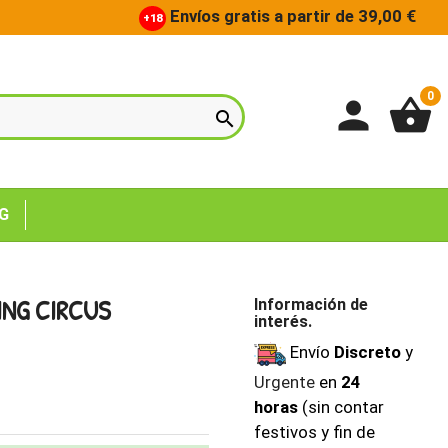
Envíos gratis a partir de 39,00 €
+18
0
person
shopping_basket

G
ING CIRCUS
Información de
interés.
Envío
Discreto
y
Urgente
en
24
horas
(sin contar
festivos y fin de