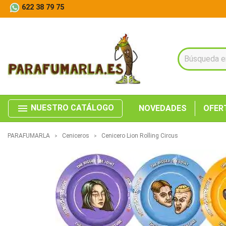
622 38 79 75
menu
NUESTRO CATÁLOGO
NOVEDADES
OFER
PARAFUMARLA
Ceniceros
Cenicero Lion Rolling Circus