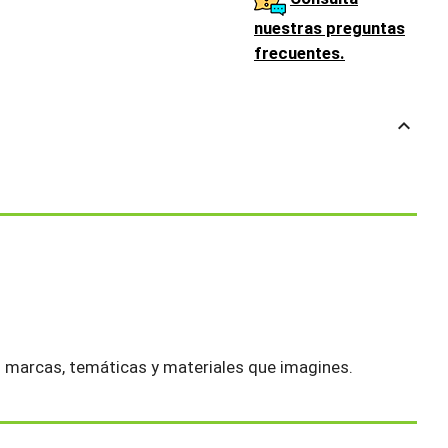
nuestras preguntas
frecuentes.
keyboard_arrow_up
s marcas, temáticas y materiales que imagines.