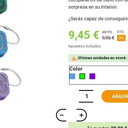
sorpresa en su interior.
¿Serás capaz de conseguirl
9,45 €
DTO.
ANTES
9,95 €
5%
Inpuestos incluidos

Últimas unidades en stock
Color
Azul
Morado
Verde
AÑADIR