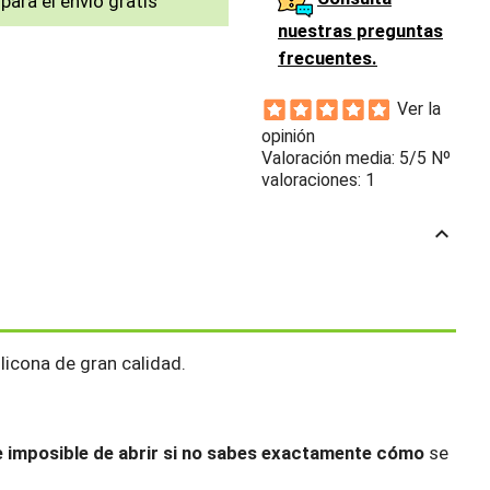
para el envío gratis
nuestras preguntas
frecuentes.
Ver la
opinión
Valoración media:
5
/5 Nº
valoraciones:
1
keyboard_arrow_up
licona de gran calidad.
 imposible de abrir si no sabes exactamente cómo
se