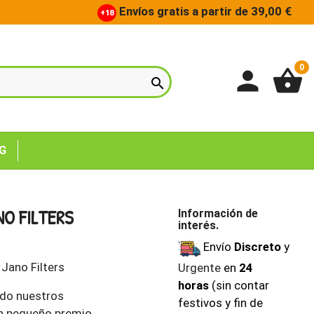
Envíos gratis a partir de 39,00 €
+18
0
person
shopping_basket

G
NO FILTERS
Información de
interés.
Envío
Discreto
y
Jano Filters
Urgente
en
24
horas
(sin contar
ado nuestros
festivos y fin de
n pequeño premio