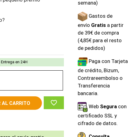
semana)
Gastos de
o?
envío
Gratis
a partir
de 39€ de compra
(4,85€ para el resto
de pedidos)
Paga con Tarjeta
Entrega en 24H
de crédito, Bizum,
Contrareembolso o
Transferencia
bancaria.
favorite_border
 AL CARRITO
Web
Segura
con
certificado SSL y
cifrado de datos.
Consulta