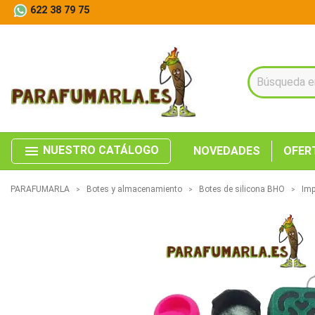
622 38 79 75
menu
NUESTRO CATÁLOGO
NOVEDADES
OFER
PARAFUMARLA
Botes y almacenamiento
Botes de silicona BHO
Imp