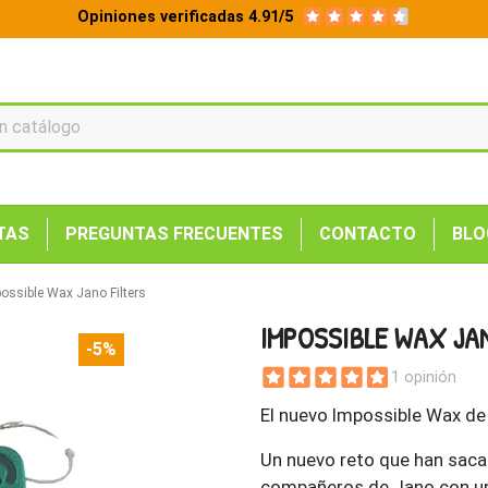
Opiniones verificadas 4.91/5
TAS
PREGUNTAS FRECUENTES
CONTACTO
BLO
ossible Wax Jano Filters
IMPOSSIBLE WAX JA
-5%
1 opinión
El nuevo Impossible Wax de 
Un nuevo reto que han sac
compañeros de Jano con u