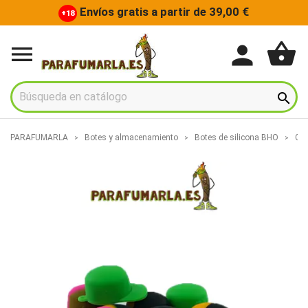
Envíos gratis a partir de 39,00 €
+18
shopping_basket
person


PARAFUMARLA
Botes y almacenamiento
Botes de silicona BHO
Gor