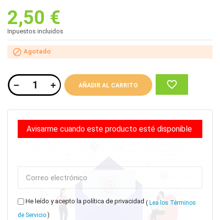
2,50 €
Inpuestos incluidos

Agotado
favorite_border
AÑADIR AL CARRITO
Avisarme cuando este producto esté disponible
Correo
electrónico:
He leído y acepto la política de privacidad
(
Lea los Términos
de Servicio
)