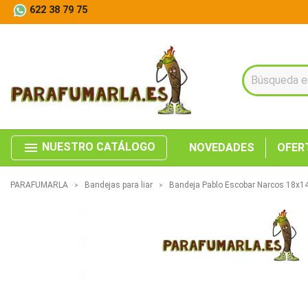
622 38 79 75
menu
NUESTRO CATÁLOGO
NOVEDADES
OFER
PARAFUMARLA
Bandejas para liar
Bandeja Pablo Escobar Narcos 18x