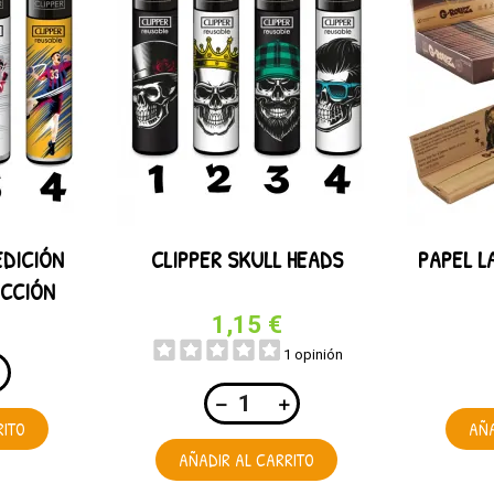
EDICIÓN
CLIPPER SKULL HEADS
PAPEL L
ECCIÓN
)
1,15 €
1 opinión
RITO
AÑA
AÑADIR AL CARRITO