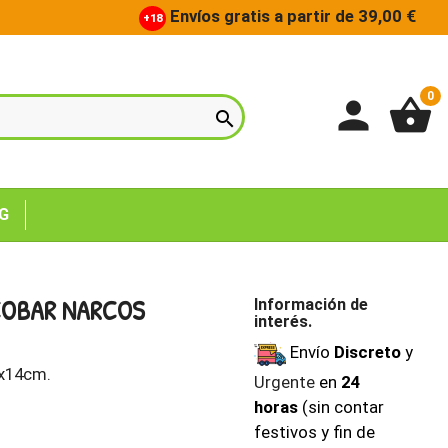
Envíos gratis a partir de 39,00 €
+18
0
person
shopping_basket

G
COBAR NARCOS
Información de
interés.
Envío
Discreto
y
8x14cm.
Urgente
en
24
horas
(sin contar
festivos y fin de