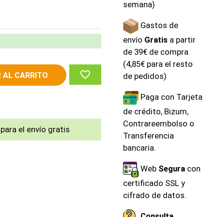
semana)
Gastos de
envío
Gratis
a partir
de 39€ de compra
(4,85€ para el resto
favorite_border
 AL CARRITO
de pedidos)
Paga con Tarjeta
de crédito, Bizum,
Contrareembolso o
para el envío gratis
Transferencia
bancaria.
Web
Segura
con
certificado SSL y
cifrado de datos.
Consulta