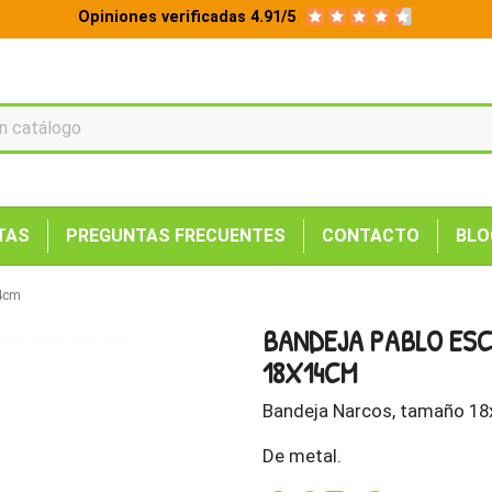
Opiniones verificadas 4.91/5
TAS
PREGUNTAS FRECUENTES
CONTACTO
BLO
14cm
BANDEJA PABLO ES
18X14CM
Bandeja Narcos, tamaño 1
De metal.