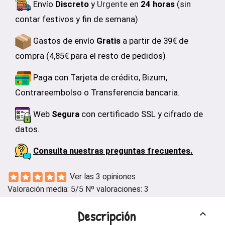
Envío
Discreto
y
Urgente
en
24 horas
(sin
contar festivos y fin de semana)
Gastos de envío
Gratis
a partir de 39€ de
compra (4,85€ para el resto de pedidos)
Paga con Tarjeta de crédito, Bizum,
Contrareembolso o Transferencia bancaria.
Web
Segura
con certificado SSL y cifrado de
datos.
Consulta nuestras preguntas frecuentes.
Ver las 3 opiniones
Valoración media:
5
/5 Nº valoraciones:
3
Descripción
keyboard_arrow_up