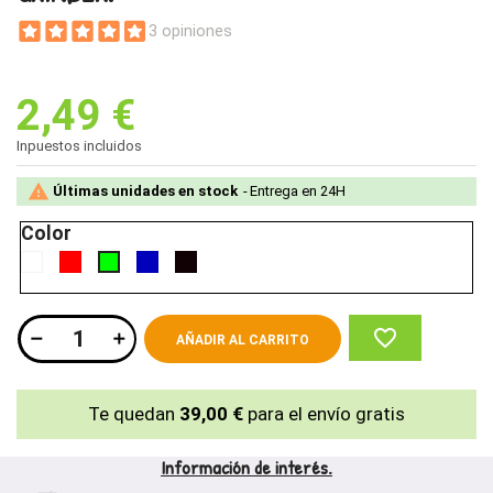
3 opiniones
2,49 €
Inpuestos incluidos

Últimas unidades en stock
Entrega en 24H
Color
Blanco
Rojo
Azul
Negro
Verde
oscuro.
sólido
favorite_border
AÑADIR AL CARRITO
Te quedan
39,00 €
para el envío gratis
Información de interés.