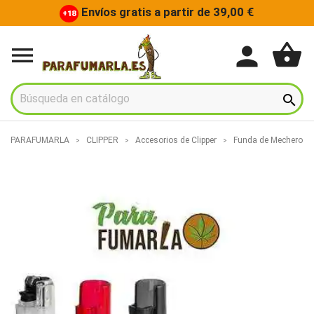
Envíos gratis a partir de 39,00 €
+18
shopping_basket
person


PARAFUMARLA
CLIPPER
Accesorios de Clipper
Funda de Mechero Cli