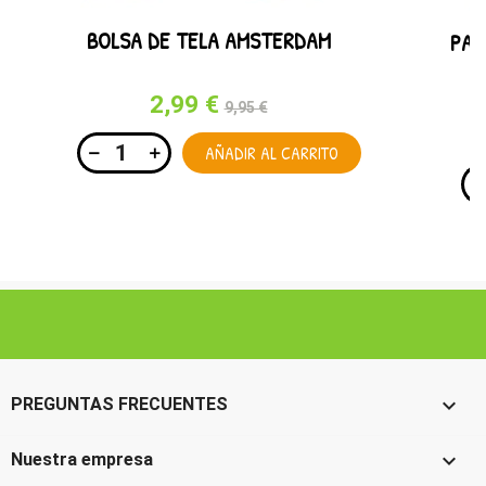
BOLSA DE TELA AMSTERDAM
PAC
2,99 €
9,95 €
AÑADIR AL CARRITO

PREGUNTAS FRECUENTES

Nuestra empresa