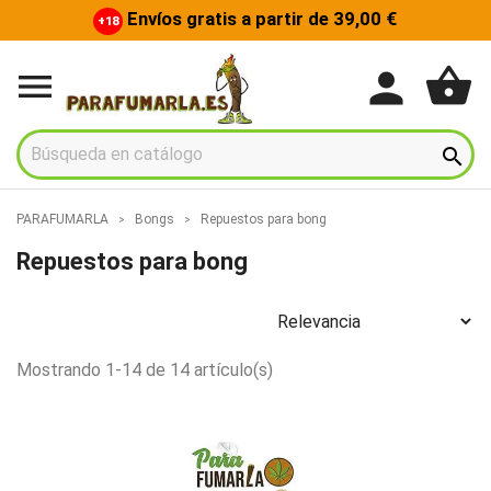
Envíos gratis a partir de 39,00 €
+18
shopping_basket
person


PARAFUMARLA
Bongs
Repuestos para bong
Repuestos para bong
Mostrando 1-14 de 14 artículo(s)